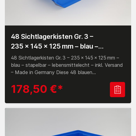
48 Sichtlagerkisten Gr. 3 –
235 × 145 × 125 mm – blau –
stapelbar – lebensmittelecht – inkl.
48 Sichtlagerkisten Gr. 3 – 235 × 145 × 125 mm –
Versand – Made in Germany
blau – stapelbar – lebensmittelecht – inkl. Versand
– Made in Germany Diese 48 blauen
Sichtlagerkisten der Größe 3 (235 × 145 × 125 mm)
178,50 €*
bieten eine ideale Lösung für die strukturierte
Lagerung mittelgroßer Kleinteile in Werkstatt,
Lager oder Produktion. Die formstabilen,
stapelbaren Kunststoffboxen aus bruchsicherem
Polypropylen überzeugen durch hohe Tragkraft,
Lebensmittelechtheit sowie Resistenz gegenüber
Säuren und Laugen. Die Lieferung erfolgt frei Haus