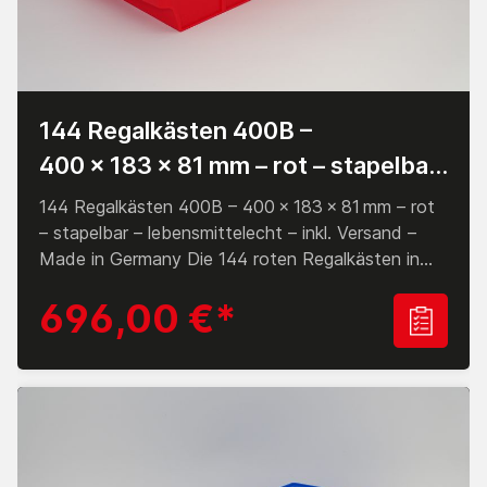
144 Regalkästen 400B –
400 × 183 × 81 mm – rot – stapelbar
– lebensmittelecht – inkl. Versand –
144 Regalkästen 400B – 400 × 183 × 81 mm – rot
Made in Germany
– stapelbar – lebensmittelecht – inkl. Versand –
Made in Germany Die 144 roten Regalkästen in
Industriequalität der Größe 400B
696,00 €*
(400 × 183 × 81 mm) eignen sich optimal für eine
effiziente Lagerung von Kleinteilen in Handwerk,
Lager oder Produktion. Gefertigt aus robustem,
bruchsicherem Polypropylen sind die stapelbaren
Boxen temperaturbeständig, chemikalienresistent
und lebensmittelecht. Durch optional erhältliche
Trennstege lassen sie sich flexibel unterteilen. Die