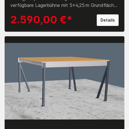
verfügbare Lagerbühne mit 5x4,25 m Grundfläche
bietet ca. 21,25 m² zusätzliche Nutzfläche – ideal
2.590,00 €*
als Systembühne, Stahlbühne oder Lagerebene für
Details
Industrie, Lager und Versand. Die robuste
Konstruktion trägt 500 kg/m², ist befahrbar mit
Hubwagen und verfügt über stabile
Kreuzverbände und Domstreben für eine sichere
Ausführung. Der Bodenbelag übersteht um ca.
200 mm, das Stützenraster ist kleiner als die
Gesamtfläche, was Flexibilität bei der Planung
ermöglicht. Gefertigt in Europa. 🧾 Produktdetails
Lagerbühne Maße: Länge 5,0 m × Breite 4,25 m
Unterkante Bühne: 2.612 mm Oberkante Bühne:
3.000 mm (inkl. Bodenbelag mit ca. 200 mm
Überstand) Stützenraster: 4.605 mm × 3.850 mm
(kleiner als Gesamtfläche) Bodenbelag: 38 mm
Spanplatte P6 – oben natur, unten weiß
Tragfähigkeit: 500 kg/m² Verstrebung: